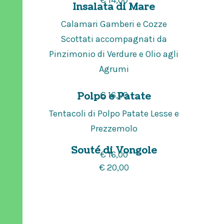
€ 14,00
Insalata di Mare
Calamari Gamberi e Cozze
Scottati accompagnati da
Pinzimonio di Verdure e Olio agli
Agrumi
€ 16,00
Polpo e Patate
Tentacoli di Polpo Patate Lesse e
Prezzemolo
Souté di Vongole
€ 16,00
€ 20,00