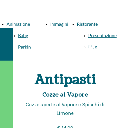
Animazione
Immagini
Ristorante
Baby
Presentazione
La Cena Al
Parking
Menù
Flora
Antipasti
Cozze al Vapore
Cozze aperte al Vapore e Spicchi di
Limone